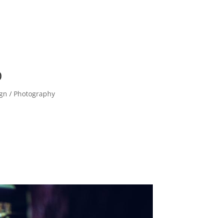
D
ign / Photography