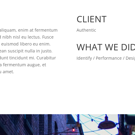
CLIENT
t aliquam, enim at fermentum
Authentic
d nibh nisl eu lectus. Fusce
WHAT WE DI
m euismod libero eu enim.
an suscipit nulla in justo.
unt tincidunt mi. Curabitur
Identify / Performance / Des
gna fermentum augue, et
eu amet.