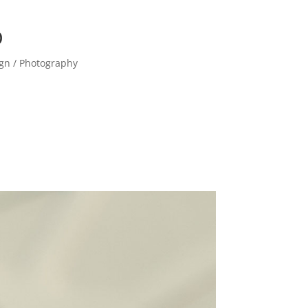
D
ign / Photography