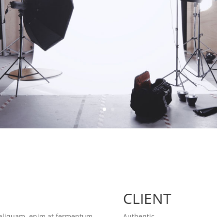
CLIENT
t aliquam, enim at fermentum
Authentic