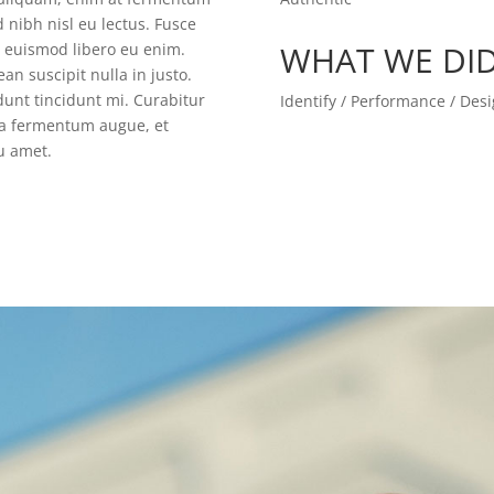
d nibh nisl eu lectus. Fusce
WHAT WE DI
m euismod libero eu enim.
an suscipit nulla in justo.
unt tincidunt mi. Curabitur
Identify / Performance / Des
gna fermentum augue, et
eu amet.